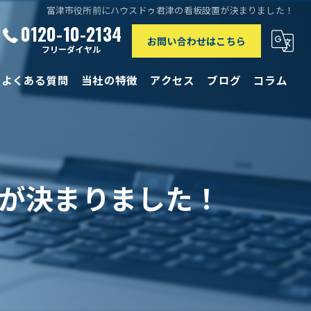
富津市役所前にハウスドゥ君津の看板設置が決まりました！
0120-10-2134
お問い合わせはこちら
フリーダイヤル
よくある質問
当社の特徴
アクセス
ブログ
コラム
相続
離婚
が決まりました！
買取
リースバック
仲介