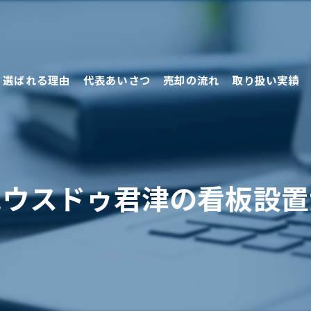
選ばれる理由
代表あいさつ
売却の流れ
取り扱い実績
売却の方法
ハウスドゥ君津の看板設置