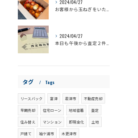
2024/04/27
お客様から玉ねぎをいただきました！
2024/04/27
本日も午後から査定２件行ってきます！
タグ
Tags
リースバック
富津
君津市
不動産売却
早期売却
住宅ローン
地域密着
査定
住み替え
マンション
即現金化
土地
戸建て
袖ケ浦市
木更津市