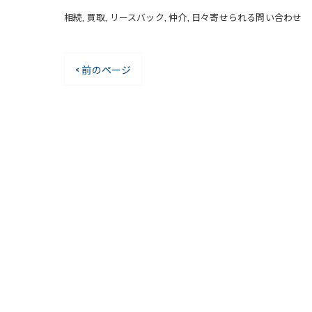
相続
買取
リースバック
仲介
日々寄せられる問い合わせ
< 前のページ