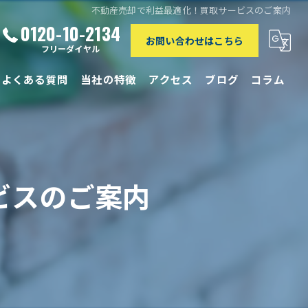
不動産売却で利益最適化！買取サービスのご案内
0120-10-2134
お問い合わせはこちら
フリーダイヤル
よくある質問
当社の特徴
アクセス
ブログ
コラム
相続
離婚
ビスのご案内
買取
リースバック
仲介