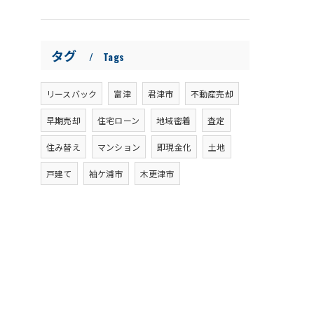
タグ
Tags
リースバック
富津
君津市
不動産売却
早期売却
住宅ローン
地域密着
査定
住み替え
マンション
即現金化
土地
戸建て
袖ケ浦市
木更津市