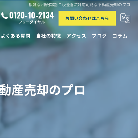
複雑な相続問題にも迅速に対応可能な不動産売却のプロ
0120-10-2134
お問い合わせはこちら
フリーダイヤル
よくある質問
当社の特徴
アクセス
ブログ
コラム
相続
離婚
動産売却のプロ
買取
リースバック
仲介