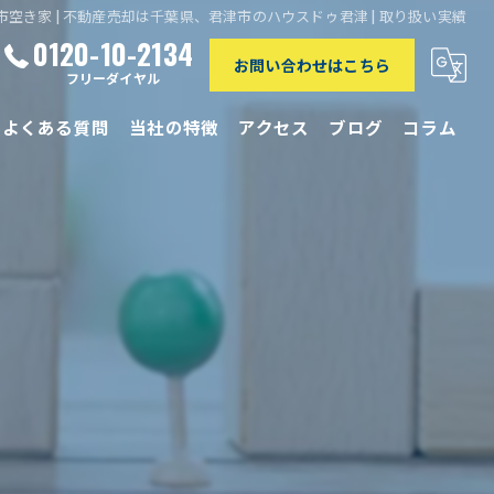
市空き家 | 不動産売却は千葉県、君津市のハウスドゥ君津 | 取り扱い実績
0120-10-2134
お問い合わせはこちら
フリーダイヤル
よくある質問
当社の特徴
アクセス
ブログ
コラム
相続
離婚
買取
リースバック
仲介